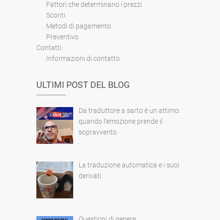
Fattori che determinano i prezzi
Sconti
Metodi di pagamento
Preventivo
Contatti
Informazioni di contatto
ULTIMI POST DEL BLOG
Da traduttore a sarto è un attimo:
quando l’emozione prende il
sopravvento
La traduzione automatica e i suoi
derivati
Questioni di genere