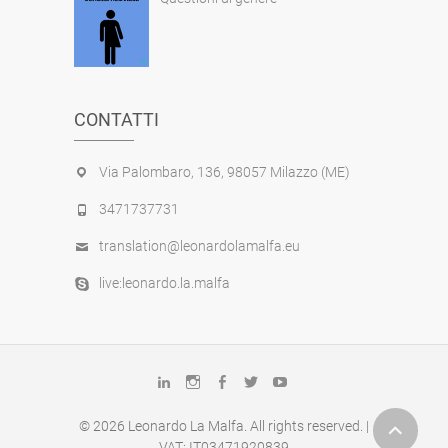
CONTATTI
Via Palombaro, 136, 98057 Milazzo (ME)
3471737731
translation@leonardolamalfa.eu
live:leonardo.la.malfa
linkedin
instagram
facebook
twitter
youtube
© 2026
Leonardo La Malfa
. All rights reserved. |
VAT: IT03471920839